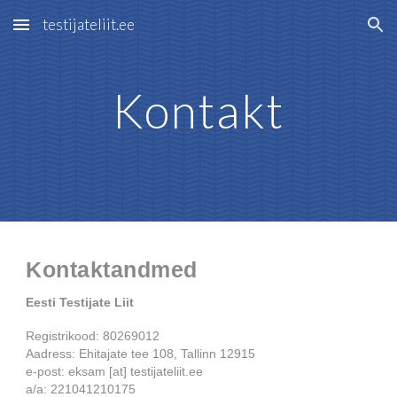
testijateliit.ee
Skip to main content
Skip to navigation
Kontakt
Kontaktandmed
Eesti Testijate Liit
Registrikood: 80269012
Aadress: Ehitajate tee 108, Tallinn 12915
e-post: eksam [at] testijateliit.ee
a/a: 221041210175