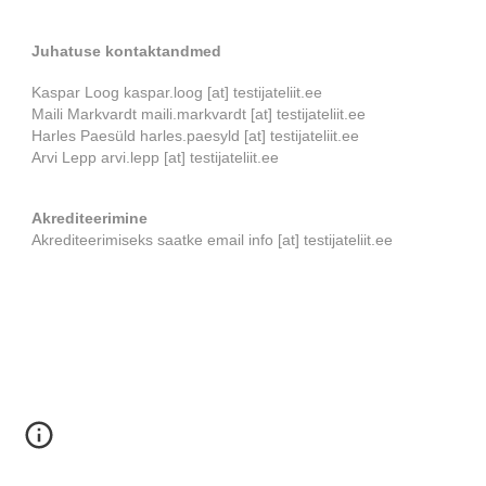
Juhatuse kontaktandmed
Kaspar Loog kaspar.loog [at] testijateliit.ee
Maili Markvardt maili.markvardt [at] testijateliit.ee
Harles Paesüld harles.paesyld [at]
testijateliit.ee
Arvi Lepp arvi.lepp [at]
testijateliit.ee
Akrediteerimine
Akrediteerimiseks saatke email info [at] testijateliit.ee