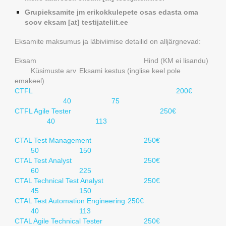
Grupieksamite jm erikokkulepete osas edasta oma
soov eksam [at] testijateliit.ee
Eksamite maksumus ja läbiviimise detailid on alljärgnevad:
Eksam
Hind (KM ei lisandu)
Küsimuste arv
Eksami kestus (inglise keel pole
emakeel)
CTFL
200€
40
75
CTFL Agile Tester
250€
40
113
CTAL Test Management
250€
50
150
CTAL Test Analyst
250€
60
225
CTAL Technical Test Analyst
250€
45
150
CTAL Test Automation Engineering
250€
40
113
CTAL Agile Technical Tester
250€