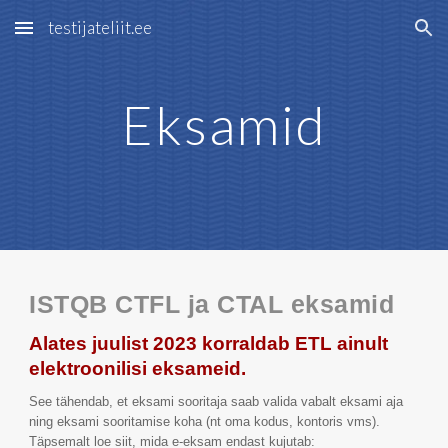
testijateliit.ee
Skip to main content
Skip to navigation
Eksamid
ISTQB CTFL ja CTAL eksamid
Alates juulist 2023 korraldab ETL ainult
elektroonilisi eksameid.
See tähendab, et eksami sooritaja saab valida vabalt eksami aja
ning eksami sooritamise koha (nt oma kodus, kontoris vms).
Täpsemalt loe siit, mida e-eksam endast kujutab: