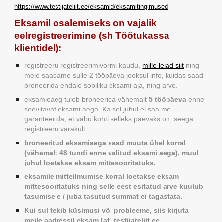
https://www.testijateliit.ee/eksamid/eksamitingimused
Eksamil osalemiseks on vajalik
eelregistreerimine (sh Töötukassa
klientidel):
registreeru registreerimivormi kaudu,
mille leiad siit
ning
meie saadame sulle 2 tööpäeva jooksul info, kuidas saad
broneerida endale sobiliku eksami aja, ning arve.
eksamieaeg tuleb broneerida vähemalt
5 tööpäeva
enne
soovitavat eksami aega. Ka sel juhul ei saa me
garanteerida, et vabu kohti selleks päevaks on, seega
registreeru varakult.
broneeritud eksamiaega saad muuta ühel korral
(vähemalt 48 tundi enne valitud eksami aega), muul
juhul loetakse eksam mittesooritatuks.
eksamile mitteilmumise korral loetakse eksam
mittesooritatuks ning selle eest esitatud arve kuulub
tasumisele / juba tasutud summat ei tagastata.
Kui sul tekib küsimusi või probleeme, siis kirjuta
meile aadressil eksam [at] testijateliit.ee.