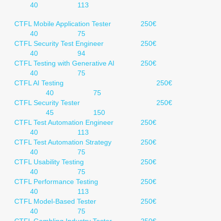
40
113
CTFL Mobile Application Tester
250€
40
75
CTFL Security Test Engineer
250€
40
94
CTFL Testing with Generative AI
250€
40
75
CTFL AI Testing
250€
40
75
CTFL Security Tester
250€
45
150
CTFL Test Automation Engineer
250€
40
113
CTFL Test Automation Strategy
250€
40
75
CTFL Usability Testing
250€
40
75
CTFL Performance Testing
250€
40
113
CTFL Model-Based Tester
250€
40
75
CTFL Gambling Industry Tester
250€